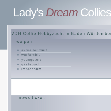
Lady's
Dream
Collies
VDH Collie Hobbyzucht in Baden Württember
welpen
aktueller wurf
wurfarchiv
youngsters
gästebuch
impressum
news-ticker: