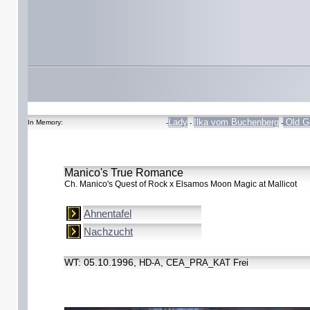
Lady
Ilka vom Buchenberg
Old G
In Memory:
-
-
-
Manico's True Romance
Ch. Manico's Quest of Rock x Elsamos Moon Magic at Mallicot
Ahnentafel
Nachzucht
WT: 05.10.1996,
HD-A, CEA_PRA_KAT Frei