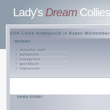
Lady's
Dream
Collies
VDH Collie Hobbyzucht in Baden Württember
welpen
aktueller wurf
wurfarchiv
youngsters
gästebuch
impressum
news-ticker: